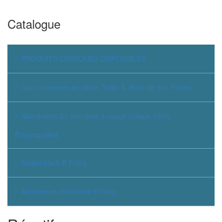
Catalogue
PRODUITS CHIMIQUES DISPONIBLES
Gant d'examen en nitrile, Taille S, Boite de 100 Piéces
Manchettes En non-tissé à usage Unique 100%
Polypropyléne
Sudan black B F/10g
Ammonium molybdate F/100g