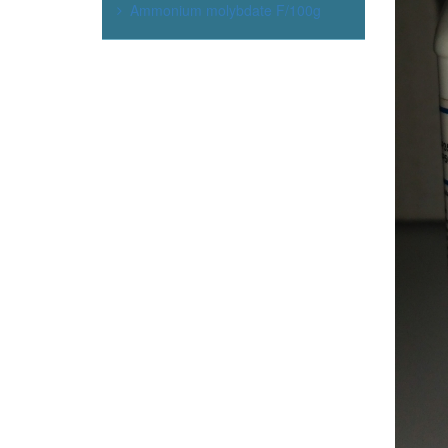
Ammonium molybdate F/100g