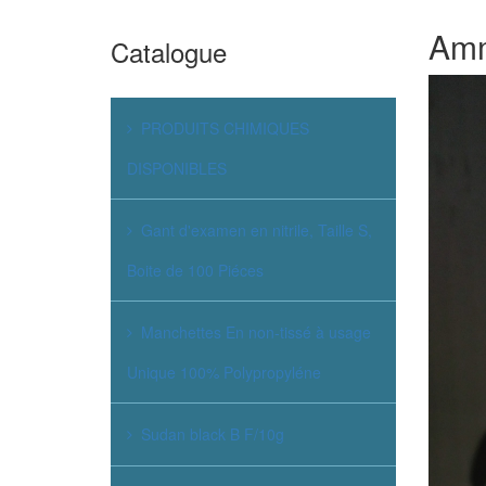
Amm
Catalogue
PRODUITS CHIMIQUES
DISPONIBLES
Gant d'examen en nitrile, Taille S,
Boite de 100 Piéces
Manchettes En non-tissé à usage
Unique 100% Polypropyléne
Sudan black B F/10g